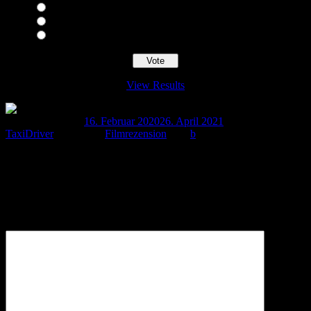
8
9
10
View Results
Loading ...
Veröffentlicht am
16. Februar 2020
26. April 2021
Autor
TaxiDriver
Kategorien
Filmrezension
Tags
b
Schreibe einen Kommentar
Deine E-Mail-Adresse wird nicht veröffentlicht.
Erforderliche
Felder sind mit
*
markiert
Kommentar