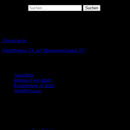
Suchen nach:
Kollegen die das viel besser machen als
Ich
Filmszene.de
Pantoffelkino-TV auf Massengeschmack-TV
Meta
Anmelden
Beitrags-Feed (
RSS
)
Kommentare als
RSS
WordPress.org
In diesem Blog wurden insgesamt
50
Artikel veröffentlicht.
Boston Streets